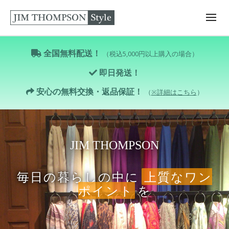
全国無料配送！
（税込5,000円以上購入の場合）
即日発送！
安心の無料交換・返品保証！
（
※詳細はこちら
）
JIM THOMPSON
毎日の暮らしの中に
上質なワン
ポイント
を