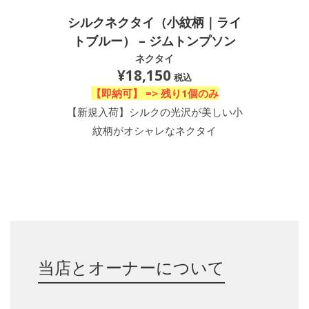
シルクネクタイ（小紋柄｜ライ
シルク
トブルー） – ジムトンプソン
ブル
ネクタイ
¥
18,150
税込
【即納可】 =>
残り1個のみ
【
【新規入荷】シルクの光沢が美しい小
【新規
紋柄がオシャレなネクタイ
び
当店とオーナーについて