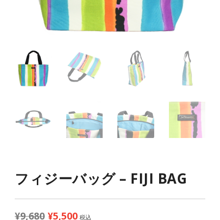
フィジーバッグ – FIJI BAG
¥
9,680
¥
5,500
元
現
税込