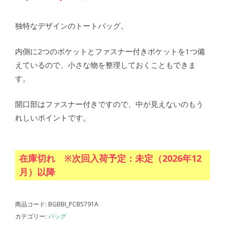
の
在
価
の
独特なデザインのトートバッグ。
格
価
は
格
内側に2つのポケットとファスナー付きポケットを1つ備
¥9,680
は
えているので、小さな物を整理しておくこともできま
で
¥5,500
す。
し
で
た。
す。
開口部はファスナー付きですので、中が見えないのもう
れしいポイントです。
在庫切れ ※次回入荷予定：未定（2026年12
月）以降
商品コード:
BGBBI_PCB5791A
カテゴリー:
バッグ