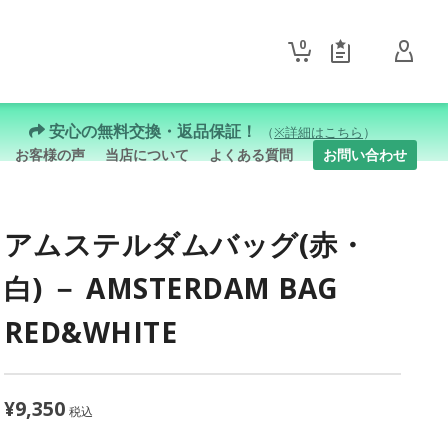
0
安心の無料交換・返品保証！
（
※詳細はこちら
）
お客様の声
当店について
よくある質問
お問い合わせ
アムステルダムバッグ(赤・
白) － AMSTERDAM BAG
RED&WHITE
¥
9,350
税込