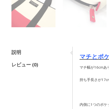
説明
マチとポケ
レビュー (0)
マチ幅が16cm
持ち手長さが17
内側に1つのポケ