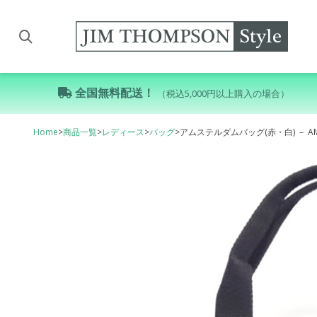
全国無料配送！
（税込5,000円以上購入の場合）
Home
>
商品一覧
>
レディース
>
バッグ
>
アムステルダムバッグ(赤・白) － AMST