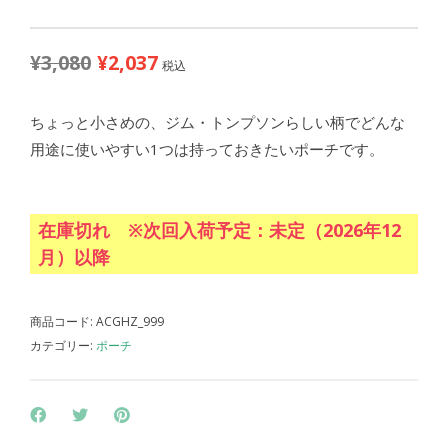
¥
3,080
¥
2,037
元
現
税込
の
在
価
の
ちょっと小さめの、ジム・トンプソンらしい柄でどんな
格
価
用途に使いやすい1つは持っておきたいポーチです。
は
格
¥3,080
は
で
¥2,037
在庫切れ ※次回入荷予定：未定（2026年12
し
で
月）以降
た。
す。
商品コード:
ACGHZ_999
カテゴリー:
ポーチ