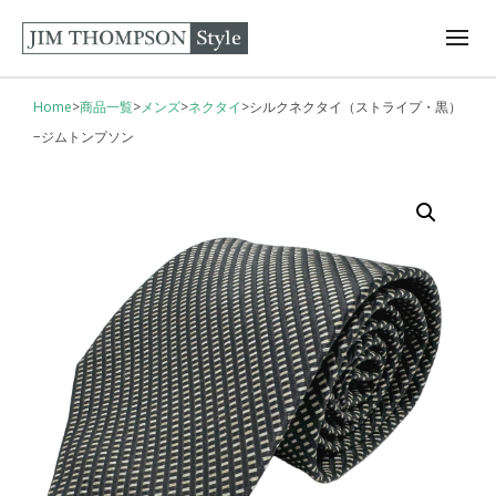
Home
>
商品一覧
>
メンズ
>
ネクタイ
>
シルクネクタイ（ストライプ・黒）
−ジムトンプソン