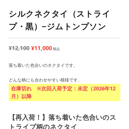
シルクネクタイ（ストライ
プ・黒）−ジムトンプソン
¥
12,100
¥
11,000
元
現
税込
の
在
価
の
落ち着いた色合いのネクタイです。
格
価
は
格
どんな柄にも合わせやすい模様です。
¥12,100
は
在庫切れ ※次回入荷予定：未定（2026年12
で
¥11,000
月）以降
し
で
た。
す。
【再入荷！】落ち着いた色合いのス
トライプ柄のネクタイ