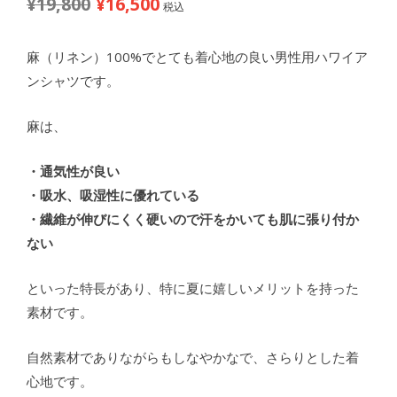
¥
19,800
¥
16,500
元
現
税込
の
在
価
の
麻（リネン）100%でとても着心地の良い男性用ハワイア
格
価
ンシャツです。
は
格
¥19,800
は
麻は、
で
¥16,500
し
で
・通気性が良い
た。
す。
・吸水、吸湿性に優れている
・繊維が伸びにくく硬いので汗をかいても肌に張り付か
ない
といった特長があり、特に夏に嬉しいメリットを持った
素材です。
自然素材でありながらもしなやかなで、さらりとした着
心地です。