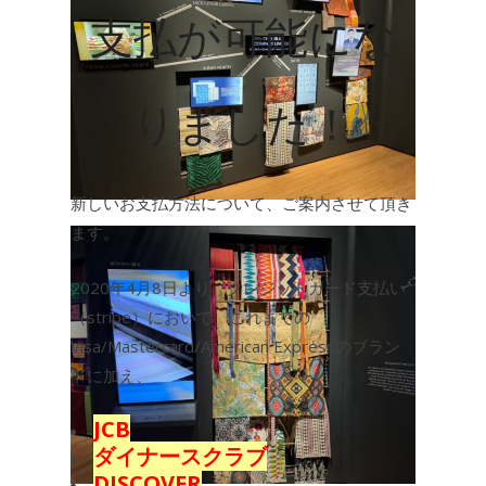
支払が可能にな
りました！
新しいお支払方法について、ご案内させて頂き
ます。
2020年4月8日より、クレジットカード支払い
（stripe）において、これまでの
Visa/Mastercard/American Expressのブラン
ドに加え、
JCB
ダイナースクラブ
DISCOVER