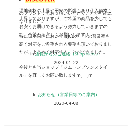
現地価格の上昇や円安の影響もあり仕入価格も
のブランドでもお支払いいただくことが可能に
上昇しておりますが、ご希望の商品を少しでも
なりました。
お安くお届けできるよう努力していきますの
で、今後とも宜しくお願いします！
特に日本国内においてはJCBカードの普及率も
高く対応をご希望される要望も頂いておりまし
たが、ようやく対応することができました。
In
店長からのご連絡（Shop News）
2024-01-22
今後とも当ショップ「ジムトンプソンスタイ
ル」を宜しくお願い致しますm(_ _)m
In
お知らせ（営業日等のご案内）
2020-04-08