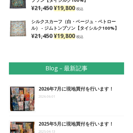
プソン【タイシルク100%】
は
格
¥
21,450
¥
19,800
元
現
税込
¥25,300
は
の
在
で
¥23,100
価
の
シルクスカーフ（白・ベージュ・ペトロー
し
で
格
価
ル） - ジムトンプソン【タイシルク100%】
た。
す。
は
格
¥
21,450
¥
19,800
元
現
税込
¥21,450
は
の
在
で
¥19,800
価
の
し
で
格
価
た。
す。
は
格
Blog – 最新記事
¥21,450
は
で
¥19,800
し
で
た。
す。
2026年7月に現地買付を行います！
2026-06-01
2025年5月に現地買付を行います！
2025-04-13