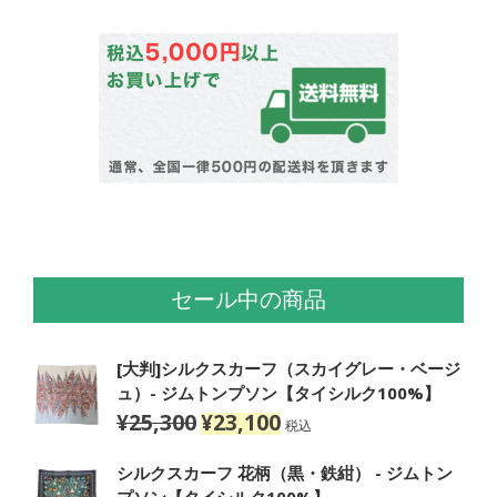
セール中の商品
[大判]シルクスカーフ（スカイグレー・ベージ
ュ）- ジムトンプソン【タイシルク100%】
¥
25,300
¥
23,100
元
現
税込
の
在
価
の
シルクスカーフ 花柄（黒・鉄紺） - ジムトン
格
価