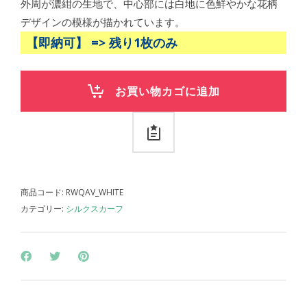
¥21,450
は
外周が濃紺の生地で、中心部には白地に色鮮やかな花柄
で
¥19,800
デザインの模様が描かれています。
し
で
【即納可】 => 残り1枚のみ
た。
す。
お買い物カゴに追加
商品コード:
RWQAV_WHITE
カテゴリー:
シルクスカーフ