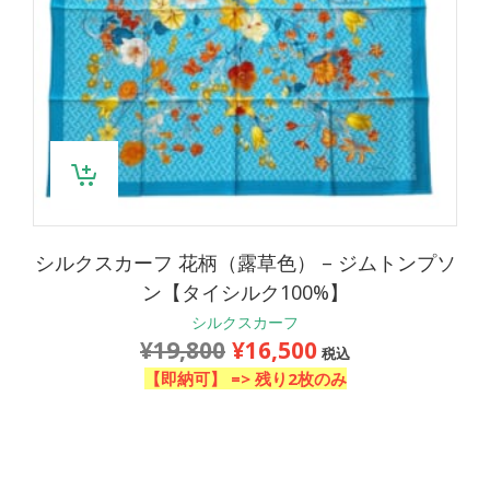
シルクスカーフ 花柄（露草色） – ジムトンプソ
ン【タイシルク100%】
シルクスカーフ
¥
19,800
¥
16,500
元
現
税込
の
在
【即納可】 =>
残り2枚のみ
価
の
格
価
は
格
¥19,800
は
で
¥16,500