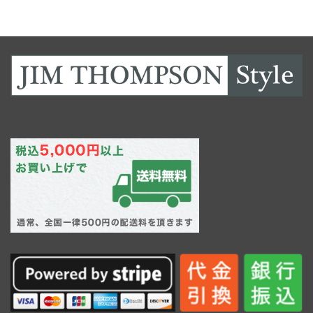
し
で
た。
す。