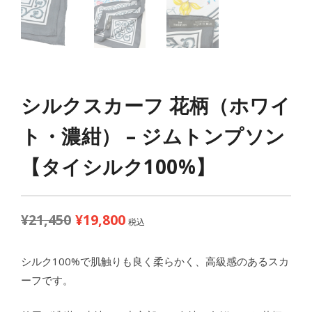
シルクスカーフ 花柄（ホワイ
ト・濃紺） – ジムトンプソン
【タイシルク100%】
¥
21,450
¥
19,800
元
現
税込
の
在
価
の
シルク100%で肌触りも良く柔らかく、高級感のあるスカ
格
価
ーフです。
は
格