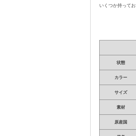
いくつか持ってお
状態
カラー
サイズ
素材
原産国