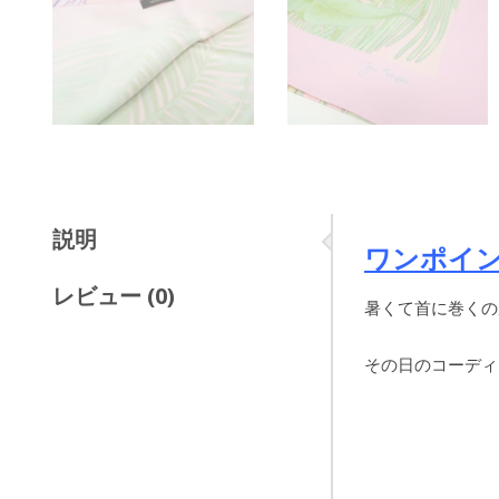
説明
ワンポイ
レビュー (0)
暑くて首に巻くの
その日のコーディ