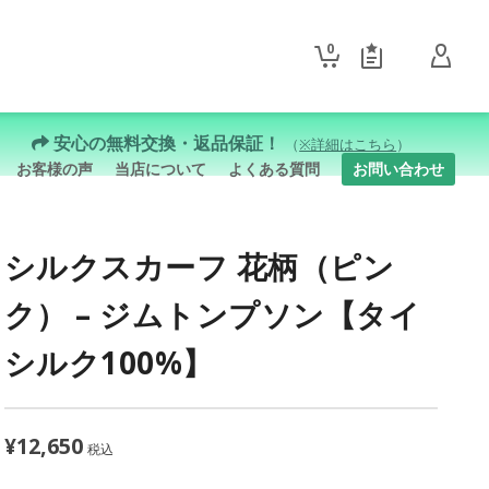
0
安心の無料交換・返品保証！
（
※詳細はこちら
）
お客様の声
当店について
よくある質問
お問い合わせ
シルクスカーフ 花柄（ピン
ク） – ジムトンプソン【タイ
シルク100%】
¥
12,650
税込