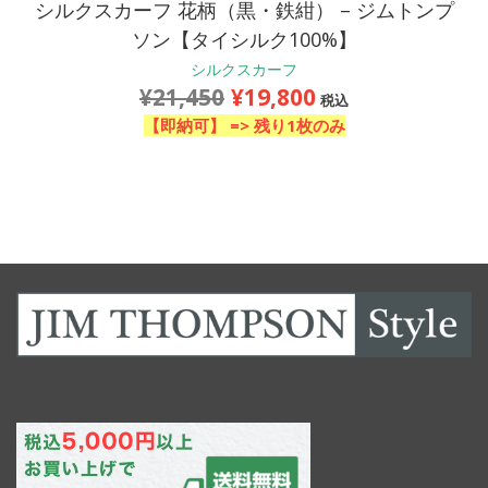
シルクスカーフ 花柄（黒・鉄紺） – ジムトンプ
ソン【タイシルク100%】
シルクスカーフ
¥
21,450
¥
19,800
元
現
税込
の
在
【即納可】 =>
残り1枚のみ
価
の
格
価
は
格
¥21,450
は
で
¥19,800
し
で
た。
す。