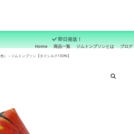
即日発送！
Home
商品一覧
ジムトンプソンとは
ブログ
色） – ジムトンプソン【タイシルク100%】