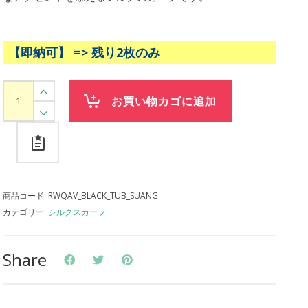
【即納可】 => 残り2枚のみ
シ
お買い物カゴに追加
ル
ク
ス
カ
ー
商品コード:
RWQAV_BLACK_TUB_SUANG
フ
カテゴリー:
シルクスカーフ
象・
野
Share
鳥
柄
（黄