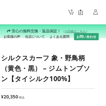
0
安心の無料交換・返品保証！
（
※詳細はこちら
）
お客様の声
当店について
よくある質問
お問い合わせ
シルクスカーフ 象・野鳥柄
（黄色・黒） – ジムトンプソ
ン【タイシルク100%】
¥
20,350
税込