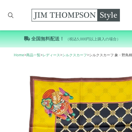
全国無料配送！
（税込5,000円以上購入の場合）
Home
>
商品一覧
>
レディース
>
シルクスカーフ
>
シルクスカーフ 象・野鳥柄