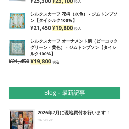
¥
25,300
¥
23,100
元
現
税込
の
在
価
の
シルクスカーフ 花柄（水色） - ジムトンプソ
格
価
ン【タイシルク100%】
は
格
¥
21,450
¥
19,800
元
現
税込
¥25,300
は
の
在
で
¥23,100
価
の
シルクスカーフ オーナメント柄（ピーコック
し
で
格
価
グリーン・黄色） - ジムトンプソン【タイシ
た。
す。
は
格
ルク100%】
¥21,450
は
¥
21,450
¥
19,800
元
現
税込
で
¥19,800
の
在
し
で
価
の
た。
す。
格
価
は
格
Blog – 最新記事
¥21,450
は
で
¥19,800
し
で
た。
す。
2026年7月に現地買付を行います！
2026-06-01