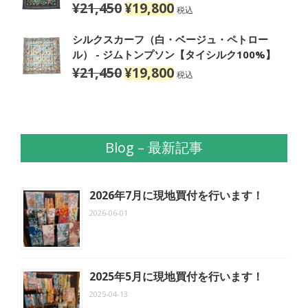
は
格
¥
21,450
¥
19,800
元
現
税込
¥25,300
は
の
在
で
¥23,100
価
の
シルクスカーフ（白・ベージュ・ペトロー
し
で
格
価
ル） - ジムトンプソン【タイシルク100%】
た。
す。
は
格
¥
21,450
¥
19,800
元
現
税込
¥21,450
は
の
在
で
¥19,800
価
の
し
で
格
価
た。
す。
は
格
Blog – 最新記事
¥21,450
は
で
¥19,800
し
で
た。
す。
2026年7月に現地買付を行います！
2026-06-01
2025年5月に現地買付を行います！
2025-04-13